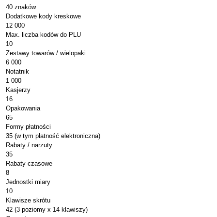
40 znaków
Dodatkowe kody kreskowe
12 000
Max. liczba kodów do PLU
10
Zestawy towarów / wielopaki
6 000
Notatnik
1 000
Kasjerzy
16
Opakowania
65
Formy płatności
35 (w tym płatność elektroniczna)
Rabaty / narzuty
35
Rabaty czasowe
8
Jednostki miary
10
Klawisze skrótu
42 (3 poziomy x 14 klawiszy)