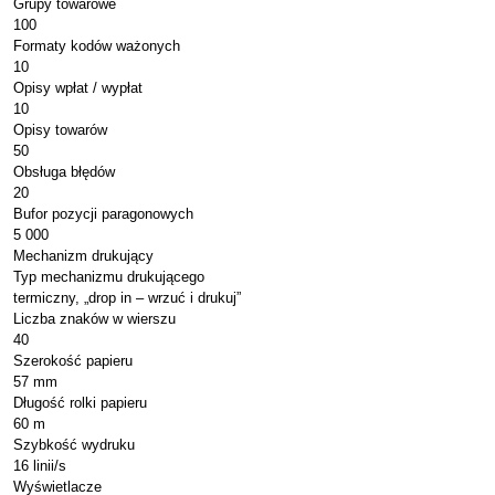
Grupy towarowe
100
Formaty kodów ważonych
10
Opisy wpłat / wypłat
10
Opisy towarów
50
Obsługa błędów
20
Bufor pozycji paragonowych
5 000
Mechanizm drukujący
Typ mechanizmu drukującego
termiczny, „drop in – wrzuć i drukuj”
Liczba znaków w wierszu
40
Szerokość papieru
57 mm
Długość rolki papieru
60 m
Szybkość wydruku
16 linii/s
Wyświetlacze